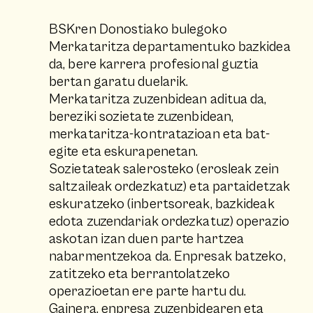
BSKren Donostiako bulegoko
Merkataritza departamentuko bazkidea
da, bere karrera profesional guztia
bertan garatu duelarik.
Merkataritza zuzenbidean aditua da,
bereziki sozietate zuzenbidean,
merkataritza-kontratazioan eta bat-
egite eta eskurapenetan.
Sozietateak salerosteko (erosleak zein
saltzaileak ordezkatuz) eta partaidetzak
eskuratzeko (inbertsoreak, bazkideak
edota zuzendariak ordezkatuz) operazio
askotan izan duen parte hartzea
nabarmentzekoa da. Enpresak batzeko,
zatitzeko eta berrantolatzeko
operazioetan ere parte hartu du.
Gainera, enpresa zuzenbidearen eta