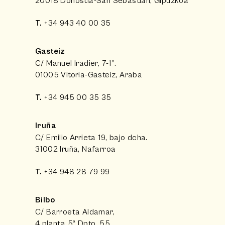
20018 Donostia-San Sebastián, Gipuzkoa
T.
+34 943 40 00 35
Gasteiz
C/ Manuel Iradier, 7-1º.
01005 Vitoria-Gasteiz, Araba
T.
+34 945 00 35 35
Iruña
C/ Emilio Arrieta 19, bajo dcha.
31002 Iruña, Nafarroa
T.
+34 948 28 79 99
Bilbo
C/ Barroeta Aldamar,
4 planta 5ª Dpto. 55