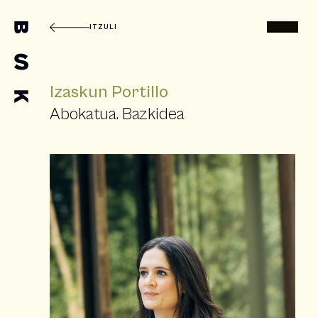
ITZULI
Izaskun Portillo
Abokatua. Bazkidea