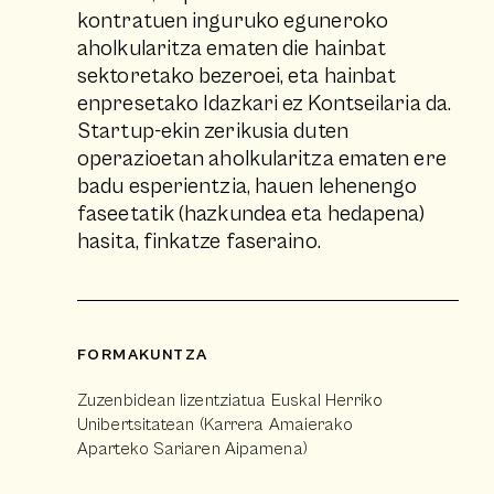
kontratuen inguruko eguneroko
aholkularitza ematen die hainbat
sektoretako bezeroei, eta hainbat
enpresetako Idazkari ez Kontseilaria da.
Startup-ekin zerikusia duten
operazioetan aholkularitza ematen ere
badu esperientzia, hauen lehenengo
faseetatik (hazkundea eta hedapena)
hasita, finkatze faseraino.
FORMAKUNTZA
Zuzenbidean lizentziatua Euskal Herriko
Unibertsitatean (Karrera Amaierako
Aparteko Sariaren Aipamena)