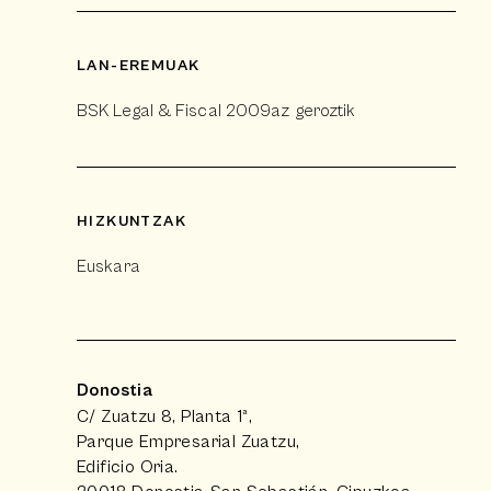
LAN-EREMUAK
BSK Legal & Fiscal 2009az geroztik
HIZKUNTZAK
Euskara
Donostia
C/ Zuatzu 8, Planta 1ª,
Parque Empresarial Zuatzu,
Edificio Oria.