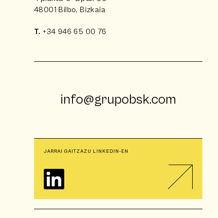
48001 Bilbo, Bizkaia
T.
+34 946 65 00 76
info@grupobsk.com
JARRAI GAITZAZU LINKEDIN-EN