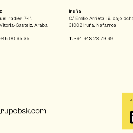
z
Iruña
el Iradier, 7-1º.
C/ Emilio Arrieta 19, bajo dch
Vitoria-Gasteiz, Araba
31002 Iruña, Nafarroa
945 00 35 35
T.
+34 948 28 79 99
J
grupobsk.com