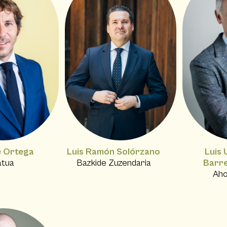
é Ortega
Luis Ramón Solórzano
Luis 
atua
Bazkide Zuzendaria
Barr
Aho