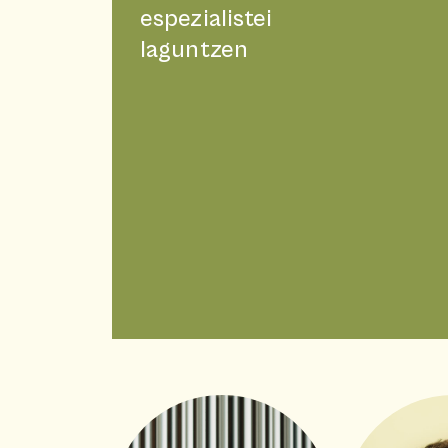
espezialistei
laguntzen