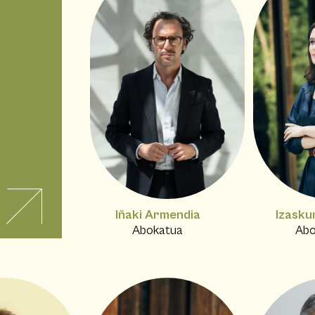
Iñaki Armendia
Izaskun
Abokatua
Abo