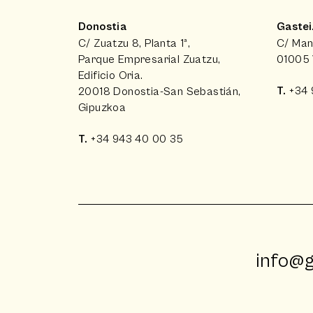
Donostia
Gastei
C/ Zuatzu 8, Planta 1ª,
C/ Manu
Parque Empresarial Zuatzu,
01005 
Edificio Oria.
T.
+34 
20018 Donostia-San Sebastián,
Gipuzkoa
T.
+34 943 40 00 35
info@