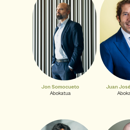
Jon Somocueto
Juan Jos
Abokatua
Abok