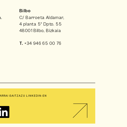
Bilbo
a.
C/ Barroeta Aldamar,
4 planta 5ª Dpto. 55
48001 Bilbo, Bizkaia
T.
+34 946 65 00 76
ARRAI GAITZAZU LINKEDIN-EN