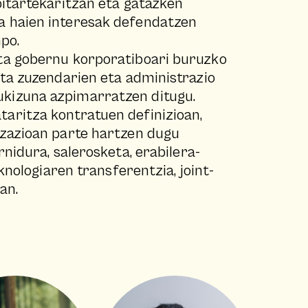
bitartekaritzan eta gatazken
a haien interesak defendatzen
npo.
eta gobernu korporatiboari buruzko
eta zuzendarien eta administrazio
kizuna azpimarratzen ditugu.
aritza kontratuen definizioan,
izazioan parte hartzen dugu
rnidura, salerosketa, erabilera-
eknologiaren transferentzia, joint-
ean.