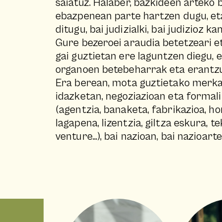
saiatuz. Halaber, bazkideen arteko 
ebazpenean parte hartzen dugu, et
ditugu, bai judizialki, bai judizioz ka
Gure bezeroei araudia betetzeari 
gai guztietan ere laguntzen diegu, 
organoen betebeharrak eta erantzu
Era berean, mota guztietako merkat
idazketan, negoziazioan eta formal
(agentzia, banaketa, fabrikazioa, ho
lagapena, lizentzia, giltza eskura, t
venture...), bai nazioan, bai nazioart