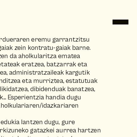
ardueraren eremu garrantzitsu
gaiak zein kontratu-gaiak barne.
en da aholkularitza ematea
tateak eratzea, batzarrak eta
ea, administratzaileak kargutik
anditzea eta murriztea, estatutuak
 likidatzea, dibidenduak banatzea,
... Esperientzia handia dugu
aholkulariaren/idazkariaren
 edukia lantzen dugu, gure
orkizuneko gatazkei aurrea hartzen