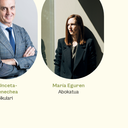
Unceta-
María Eguren
enechea
Abokatua
lkulari