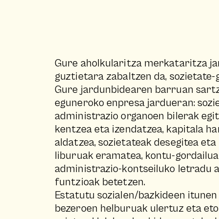
Gure aholkularitza merkataritza j
guztietara zabaltzen da, sozietate-
Gure jardunbidearen barruan sartz
eguneroko enpresa jardueran: sozie
administrazio organoen bilerak egit
kentzea eta izendatzea, kapitala h
aldatzea, sozietateak desegitea eta
liburuak eramatea, kontu-gordailuak
administrazio-kontseiluko letradu 
funtzioak betetzen.
Estatutu sozialen/bazkideen itunen
bezeroen helburuak ulertuz eta et