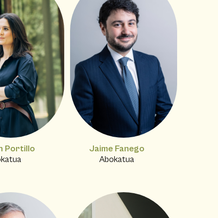
 Portillo
Jaime Fanego
katua
Abokatua