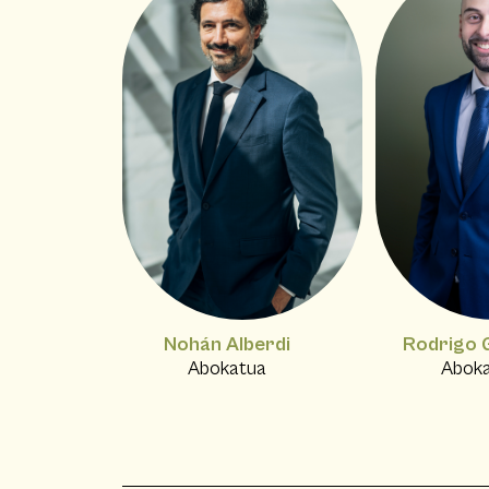
Nohán Alberdi
Rodrigo 
Abokatua
Abok