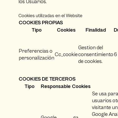
los Usuarios.
Cookies utilizadas en el Website
COOKIES PROPIAS
Tipo
Cookies
Finalidad
D
Gestion del
Preferencias o
Cc_cookie
consentimiento
6
personalización
de cookies.
COOKIES DE TERCEROS
Tipo
Responsable
Cookies
Se usa para 
usuarios o
visitante u
Google Analy
Google
_ga