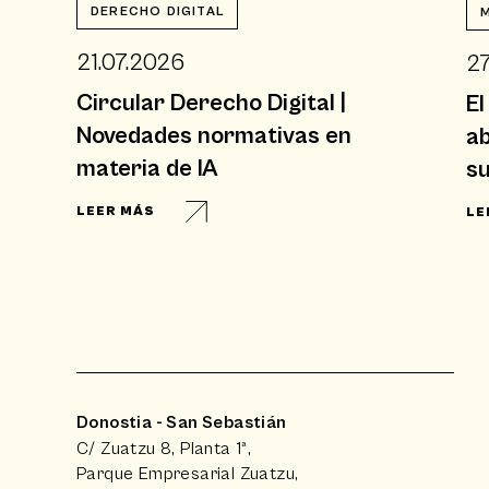
DERECHO DIGITAL
21.07.2026
27
Circular Derecho Digital |
El
Novedades normativas en
ab
materia de IA
su
LEER MÁS
LE
Donostia - San Sebastián
C/ Zuatzu 8, Planta 1ª,
Parque Empresarial Zuatzu,