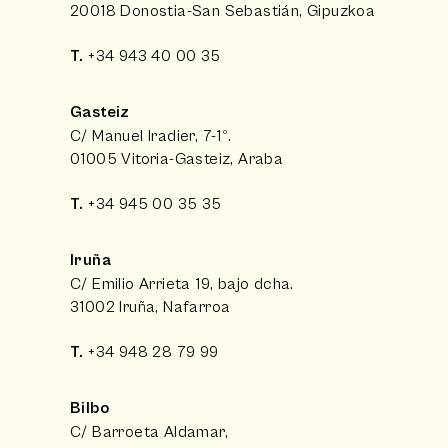
20018 Donostia-San Sebastián, Gipuzkoa
T.
+34 943 40 00 35
Gasteiz
C/ Manuel Iradier, 7-1º.
01005 Vitoria-Gasteiz, Araba
T.
+34 945 00 35 35
Iruña
C/ Emilio Arrieta 19, bajo dcha.
31002 Iruña, Nafarroa
T.
+34 948 28 79 99
Bilbo
C/ Barroeta Aldamar,