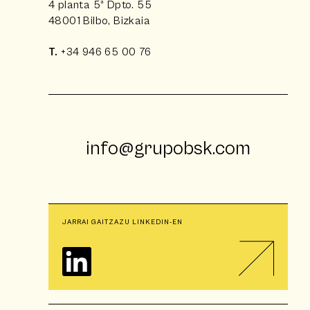
4 planta 5ª Dpto. 55
48001 Bilbo, Bizkaia
T.
+34 946 65 00 76
info@grupobsk.com
JARRAI GAITZAZU LINKEDIN-EN