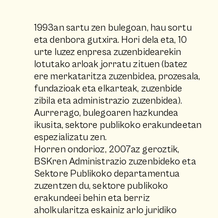
1993an sartu zen bulegoan, hau sortu
eta denbora gutxira. Hori dela eta, 10
urte luzez enpresa zuzenbidearekin
lotutako arloak jorratu zituen (batez
ere merkataritza zuzenbidea, prozesala,
fundazioak eta elkarteak, zuzenbide
zibila eta administrazio zuzenbidea).
Aurrerago, bulegoaren hazkundea
ikusita, sektore publikoko erakundeetan
espezializatu zen.
Horren ondorioz, 2007az geroztik,
BSKren Administrazio zuzenbideko eta
Sektore Publikoko departamentua
zuzentzen du, sektore publikoko
erakundeei behin eta berriz
aholkularitza eskainiz arlo juridiko