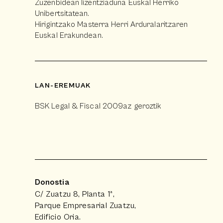
Zuzenbidean lizentziaduna Euskal Herriko
Unibertsitatean.
Hirigintzako Masterra Herri Arduralaritzaren
Euskal Erakundean.
LAN-EREMUAK
BSK Legal & Fiscal 2009az geroztik
Donostia
C/ Zuatzu 8, Planta 1ª,
Parque Empresarial Zuatzu,
Edificio Oria.