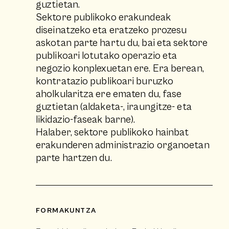
guztietan.
Sektore publikoko erakundeak
diseinatzeko eta eratzeko prozesu
askotan parte hartu du, bai eta sektore
publikoari lotutako operazio eta
negozio konplexuetan ere. Era berean,
kontratazio publikoari buruzko
aholkularitza ere ematen du, fase
guztietan (aldaketa-, iraungitze- eta
likidazio-faseak barne).
Halaber, sektore publikoko hainbat
erakunderen administrazio organoetan
parte hartzen du.
FORMAKUNTZA