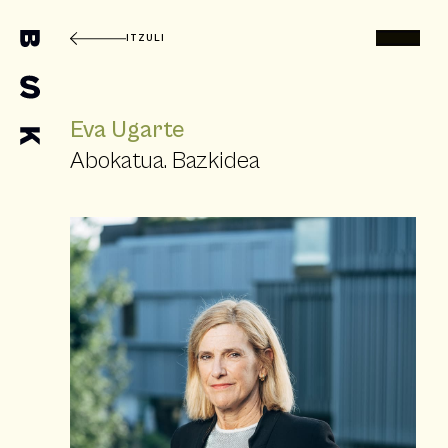
ITZULI
Eva Ugarte
Abokatua. Bazkidea